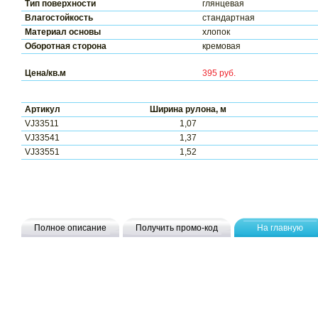
Тип поверхности
глянцевая
Влагостойкость
стандартная
Материал основы
хлопок
Оборотная сторона
кремовая
Цена/кв.м
395 руб.
Артикул
Ширина рулона, м
VJ33511
1,07
VJ33541
1,37
VJ33551
1,52
Полное описание
Получить промо-код
На главную